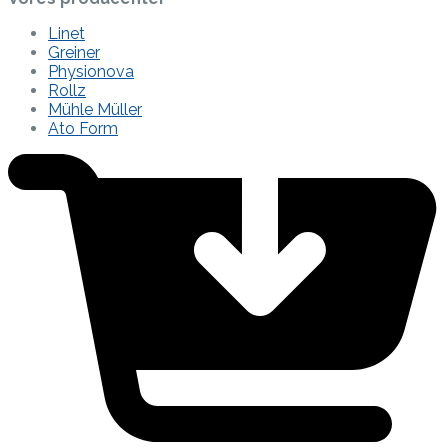
Linet
Greiner
Physionova
Rollz
Mühle Müller
Ato Form