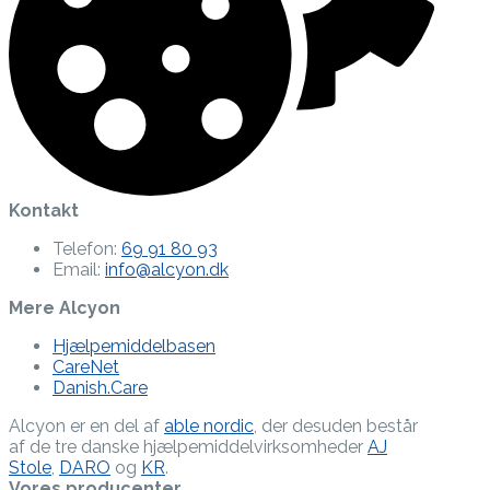
Kontakt
Telefon:
69 91 80 93
Email:
info@alcyon.dk
Mere Alcyon
Hjælpemiddelbasen
CareNet
Danish.Care
Alcyon er en del af
able nordic
, der desuden består
af de tre danske hjælpe­middel­virksomheder
AJ
Stole
,
DARO
og
KR
.
Vores producenter