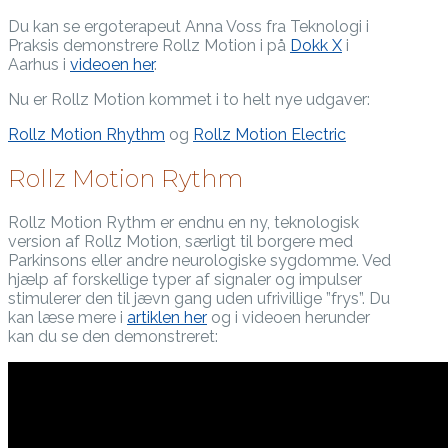
Du kan se ergoterapeut Anna Voss fra Teknologi i
Praksis demonstrere Rollz Motion i på
Dokk X
i
Aarhus i
videoen her
.
Nu er Rollz Motion kommet i to helt nye udgaver:
Rollz Motion Rhythm
og
Rollz Motion Electric
Rollz Motion Rythm
Rollz Motion Rythm er endnu en ny, teknologisk
version af Rollz Motion, særligt til borgere med
Parkinsons eller andre neurologiske sygdomme. Ved
hjælp af forskellige typer af signaler og impulser
stimulerer den til jævn gang uden ufrivillige ”frys”. Du
kan læse mere i
artiklen her
og i videoen herunder
kan du se den demonstreret: