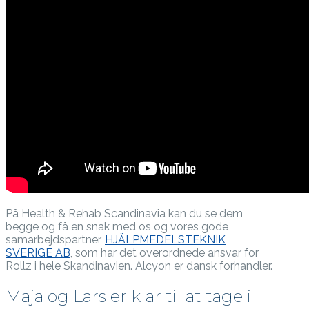
På Health & Rehab Scandinavia kan du se dem
begge og få en snak med os og vores gode
samarbejdspartner,
HJÄLPMEDELSTEKNIK
SVERIGE AB
, som har det overordnede ansvar for
Rollz i hele Skandinavien. Alcyon er dansk forhandler.
Maja og Lars er klar til at tage i