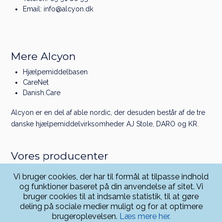
Email:
info@alcyon.dk
Mere Alcyon
Hjælpemiddelbasen
CareNet
Danish.Care
Alcyon er en del af
able nordic
, der desuden består af de tre
danske hjælpe­middel­virksomheder
AJ Stole
,
DARO
og
KR
.
Vores producenter
Linet
Vi bruger cookies, der har til formål at tilpasse indhold
Greiner
og funktioner baseret på din anvendelse af sitet. Vi
Physionova
bruger cookies til at indsamle statistik, til at gøre
Rollz
deling på sociale medier muligt og for at optimere
Mühle Müller
brugeroplevelsen.
Læs mere her.