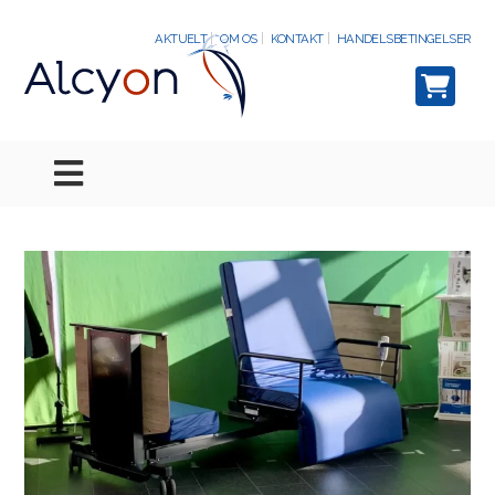
AKTUELT
OM OS
KONTAKT
HANDELSBETINGELSER