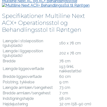
Multiline Next AC og AC+ Behandlingsstole
Specifikationer Multiline Next
ACX+ Operationsstol og
Behandlingsstol til Røntgen
Længde i stoleposition
160 x 78 cm
(gulvplads)
Længde i liggeposition
202 x 78 cm
(gulvplads)
Bredde
78 cm
193 (inkl.
Længde liggeoverflade
nakkestøtte)
Bredde liggeoverflade
60 cm
Polstring, tykkelse
9 cm
Længde armlæn/sengehest
73 cm
Bredde armlæn/sengehest
7 cm
Indstigningshøjde
58 cm
Højdejustering
32 cm (58-90 cm)