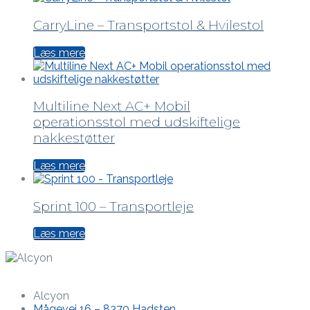
CarryLine – Transportstol & Hvilestol
Læs mere
Multiline Next AC+ Mobil
operationsstol med udskiftelige
nakkestøtter
Læs mere
Sprint 100 – Transportleje
Læs mere
Alcyon
Mågevej 16 – 8370 Hadsten