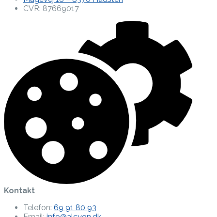
CVR: 87669017
Kontakt
Telefon:
69 91 80 93
Email:
info@alcyon.dk