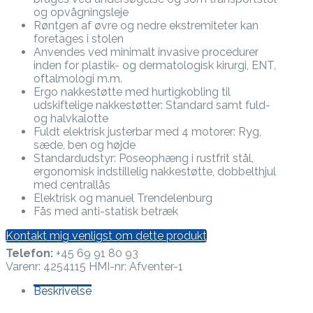
og opvågningsleje
Røntgen af øvre og nedre ekstremiteter kan
foretages i stolen
Anvendes ved minimalt invasive procedurer
inden for plastik- og dermatologisk kirurgi, ENT,
oftalmologi m.m.
Ergo nakkestøtte med hurtigkobling til
udskiftelige nakkestøtter: Standard samt fuld-
og halvkalotte
Fuldt elektrisk justerbar med 4 motorer: Ryg,
sæde, ben og højde
Standardudstyr: Poseophæng i rustfrit stål,
ergonomisk indstillelig nakkestøtte, dobbelthjul
med centrallås
Elektrisk og manuel Trendelenburg
Fås med anti-statisk betræk
Kontakt mig venligst om dette produkt
Telefon:
+45 69 91 80 93
Varenr:
4254115 HMI-nr: Afventer-1
Beskrivelse