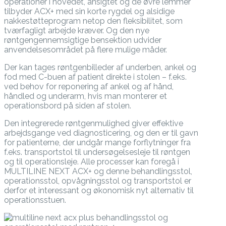
operationer i hovedet, ansigtet og de øvre lemmer
tilbyder ACX+ med sin korte rygdel og alsidige
nakkestøtteprogram netop den fleksibilitet, som
tværfagligt arbejde kræver. Og den nye
røntgengennemsigtige bensektion udvider
anvendelsesområdet på flere mulige måder.
Der kan tages røntgenbilleder af underben, ankel og
fod med C-buen af patient direkte i stolen – f.eks.
ved behov for reponering af ankel og af hånd,
håndled og underarm, hvis man monterer et
operationsbord på siden af stolen.
Den integrerede røntgenmulighed giver effektive
arbejdsgange ved diagnosticering, og den er til gavn
for patienterne, der undgår mange forflytninger fra
f.eks. transportstol til undersøgelsesleje til røntgen
og til operationsleje. Alle processer kan foregå i
MULTILINE NEXT ACX+ og denne behandlingsstol,
operationsstol, opvågningsstol og transportstol er
derfor et interessant og økonomisk nyt alternativ til
operationsstuen.