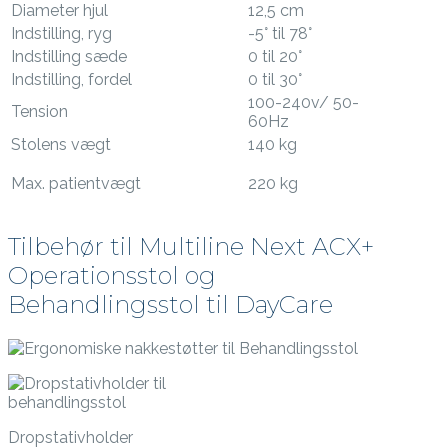
Diameter hjul
12,5 cm
Indstilling, ryg
-5° til 78°
Indstilling sæde
0 til 20°
Indstilling, fordel
0 til 30°
100-240v/ 50-
Tension
60Hz
Stolens vægt
140 kg
Max. patientvægt
220 kg
Tilbehør til Multiline Next ACX+
Operationsstol og
Behandlingsstol til DayCare
Dropstativholder