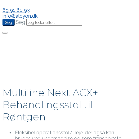
69 91 80 93
info@alcyon.dk
Søg
Multiline Next ACX+
Behandlingsstol til
Røntgen
Fleksibel operationsstol/-leje, der også kan
bruges ved undersøgelse og som transportstol