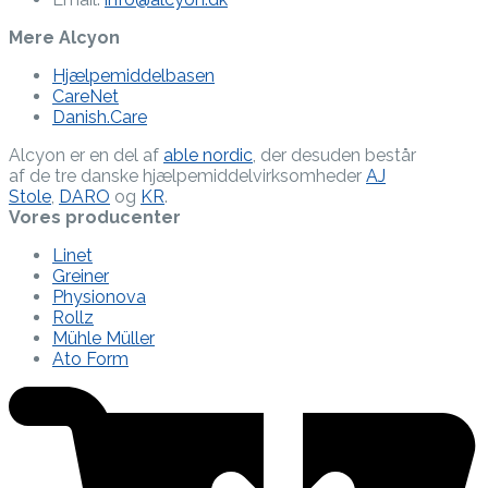
Mere Alcyon
Hjælpemiddelbasen
CareNet
Danish.Care
Alcyon er en del af
able nordic
, der desuden består
af de tre danske hjælpe­middel­virksomheder
AJ
Stole
,
DARO
og
KR
.
Vores producenter
Linet
Greiner
Physionova
Rollz
Mühle Müller
Ato Form