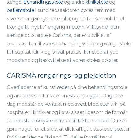
længe.
Behandlingsstole
og andre
klinikstole
og
patientstole
i sundhedssektoren gøres rent med
stærke rengøringsmaterialer, og derfor kan polsteret
trænge til “nyt liv” engang imellem. Vi tilbyder den
særlige polsterpleje Carisma, der er udviklet af
producenten til vores behandlingsstole og øvrige stole
til hospital, klinik og privat praksis, til netop af yde
modstand og beskyttelse af vores stoles polster.
CARISMA rengørings- og plejelotion
Overfladerne af kunstlæder på dine behandlingsstole
og arbejdsskamler yder enestående godt. Dag efter
dag modstår de kontakt med sved, blod eller urin på
hospitaler, i klinikker og i praksisser, ligesom de formår
at modstå blødgørere fra desinfektionsmidler. Du kan
gøre noget for at sikre, at dit kraftigt belastede polster
forbliver i denne tilstand. Til dette formål har vi