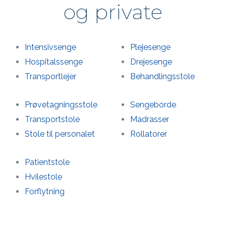
og private
Intensivsenge
Plejesenge
Hospitalssenge
Drejesenge
Transportlejer
Behandlings­stole
Prøvetagnings­stole
Sengeborde
Transportstole
Madrasser
Stole til personalet
Rollatorer
Patientstole
Hvilestole
Forflytning