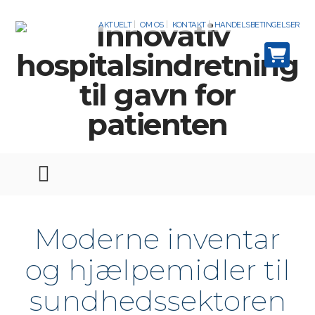
AKTUELT
OM OS
KONTAKT
HANDELSBETINGELSER
Moderne inventar
og hjælpe­midler til
sundheds­sektoren