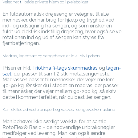
Velegnet til både private hjem og i plejeboliger
En fuldautomatisk drejeseng er velegnet til alle
mennesker, der har brug for hjælp og tryghed ved
ind- og udstigning fra sengen, og som ønsker en
fuldt ud elektrisk indstillig drejeseng, hvor også selve
rotationen ind og ud af sengen kan styres fra
fjernbetjeningen.
Madras, lagensæt og sengeheste er inklusiv i prisen
Prisen er inkl.
Triotima 3-lags skummadras
og
lagen-
sæt
, der passer til samt 2 stk. metalsengeheste.
Madrassen passer til mennesker, der vejer mellem
40-90 kg. Ønsker du i stedet en madras, der passer
til mennesker, der vejer mellem 90-200 kg, så skriv
dette i kommentarfeltet, når du bestiller sengen.
Kan skilles ad ved transport og vaskes i sengevaskemaskine
Man behøver ikke særligt værktøj for at samle
RotoFlex® Basic – de nødvendige unbrakonøgler
medfølger ved levering. Man kan også ændre