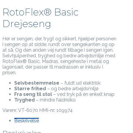
RotoFlex® Basic
Drejeseng
Her er sengen, der, trygt og sikkert, hjælper personen
i sengen op at sidde, rundt over sengekanten og op
at så. Og den anden vej rundt tilbage i sengen igen.
Selvhjulpenhed, tryghed og bedre arbejdsmiljø med
RotoFlex® Basic. Madras, sengeheste i metal og
lagensæt, der passer til madrassen er inklusiv i
prisen.
Selvbestemmelse
– fuldt ud elektrisk
Større frihed
– og bedre arbejdsmiljø
Fra seng til stol
– ved tryk på én enkelt knap
Tryghed
– mindre faldrisiko
Varenr:
VT-6070 HMI-nr: 109974
Beskrivelse