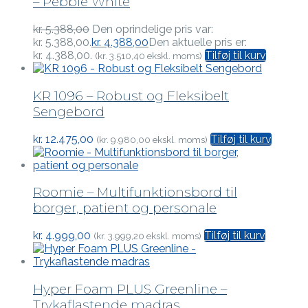
– Pebble White
kr.
5.388,00
Den oprindelige pris var:
kr. 5.388,00.
kr.
4.388,00
Den aktuelle pris er:
kr. 4.388,00.
Tilføj til kurv
(
kr.
3.510,40
ekskl. moms)
KR 1096 – Robust og Fleksibelt
Sengebord
kr.
12.475,00
Tilføj til kurv
(
kr.
9.980,00
ekskl. moms)
Roomie – Multifunktionsbord til
borger, patient og personale
kr.
4.999,00
Tilføj til kurv
(
kr.
3.999,20
ekskl. moms)
Hyper Foam PLUS Greenline –
Trykaflastende madras