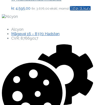
kr.
4.595,00
Tilføj til kurv
(
kr.
3.676,00
ekskl. moms)
Alcyon
Mågevej 16 – 8370 Hadsten
CVR: 87669017