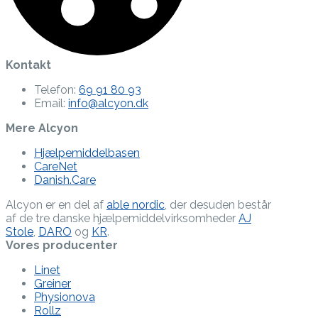
Kontakt
Telefon:
69 91 80 93
Email:
info@alcyon.dk
Mere Alcyon
Hjælpemiddelbasen
CareNet
Danish.Care
Alcyon er en del af
able nordic
, der desuden består
af de tre danske hjælpe­middel­virksomheder
AJ
Stole
,
DARO
og
KR
.
Vores producenter
Linet
Greiner
Physionova
Rollz