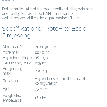
Det er muligt at betale med kreditkort eller, hvis man
er offentlig kunde, med EAN-nummer her i
webshoppen. Vi tilbyder også leasingaftaler.
Specifikationer RotoFlex Basic
Drejeseng
Madrasmål:
210 x 90 cm
Ydre mål:
227 x 99
Højdeindstillinger:
38 – 90
Belastning, max:
235 kg
Brugervægt,
200 kg
max:
Højre eller venstre iht. ønsket
Rotation:
konfiguration
Hjul:
75 mm
Vægt, eks.
160 kg
emballage: