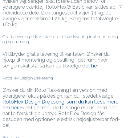
hvilken vej, sengen skal rotere uden behov for
yderligere værktøj. RotoFlex® Basic kan skilles ad i 7
individuelle dele: Den tungest del vejer 34 kg, de
øvrige vejer maksimalt 26 kg. Sengens totalvægt er
160 kg.
Gratis levering til kantsten eller tilkøb levering inkl. montering
og opsætning
Vi tilbyder gratis levering til kantsten. Ønsker du
hjælp til montering og opstilling i det rum, hvor
sengen skal stå, så kan du tilvælge det
her.
RotoFlex Design Drejeseng
Ønsker du din RotoFlex-seng i en version med
yderligere fokus på design, kan du i stedet vælge
RotoFlex Design Drejeseng, som du kan læse mere
om her
. Funktionerne i de to senge er ens, med det
har to forskellige udtryk. RotoFlex Design fås
desuden med optionen elektrisk højdejusterbar fod-
del.
Betaling