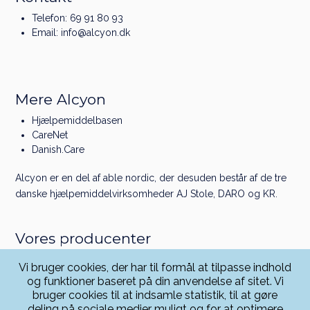
Telefon:
69 91 80 93
Email:
info@alcyon.dk
Mere Alcyon
Hjælpemiddelbasen
CareNet
Danish.Care
Alcyon er en del af
able nordic
, der desuden består af de tre
danske hjælpe­middel­virksomheder
AJ Stole
,
DARO
og
KR
.
Vores producenter
Linet
Vi bruger cookies, der har til formål at tilpasse indhold
Greiner
og funktioner baseret på din anvendelse af sitet. Vi
Physionova
bruger cookies til at indsamle statistik, til at gøre
Rollz
deling på sociale medier muligt og for at optimere