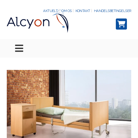
AKTUELT
OM OS
KONTAKT
HANDELSBETINGELSER