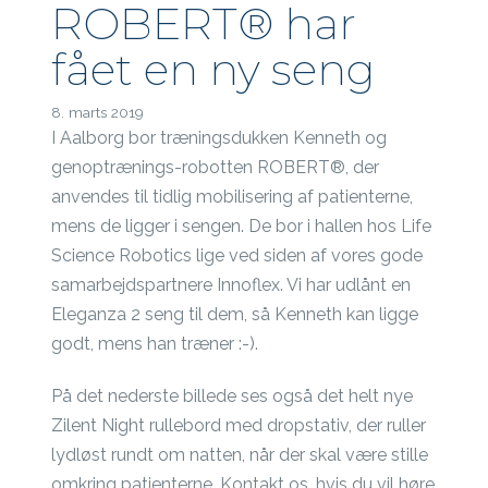
ROBERT® har
fået en ny seng
8. marts 2019
I Aalborg bor træningsdukken Kenneth og
genoptrænings-robotten ROBERT®, der
anvendes til tidlig mobilisering af patienterne,
mens de ligger i sengen. De bor i hallen hos Life
Science Robotics lige ved siden af vores gode
samarbejdspartnere Innoflex. Vi har udlånt en
Eleganza 2 seng til dem, så Kenneth kan ligge
godt, mens han træner :-).
På det nederste billede ses også det helt nye
Zilent Night rullebord med dropstativ, der ruller
lydløst rundt om natten, når der skal være stille
omkring patienterne. Kontakt os, hvis du vil høre