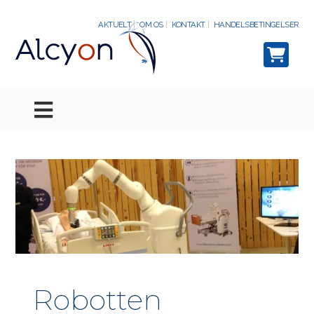
AKTUELT
OM OS
KONTAKT
HANDELSBETINGELSER
Robotten