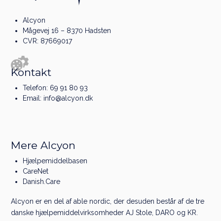
Alcyon
Mågevej 16 – 8370 Hadsten
CVR: 87669017
Kontakt
Telefon:
69 91 80 93
Email:
info@alcyon.dk
Mere Alcyon
Hjælpemiddelbasen
CareNet
Danish.Care
Alcyon er en del af
able nordic
, der desuden består af de tre
danske hjælpe­middel­virksomheder
AJ Stole
,
DARO
og
KR
.