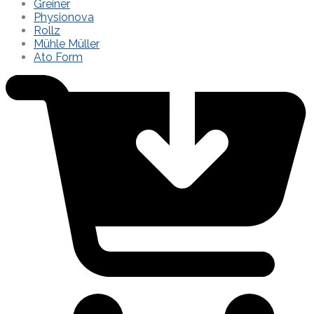
Greiner
Physionova
Rollz
Mühle Müller
Ato Form