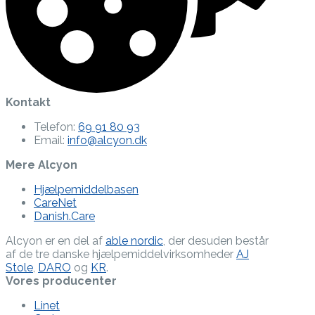
Kontakt
Telefon:
69 91 80 93
Email:
info@alcyon.dk
Mere Alcyon
Hjælpemiddelbasen
CareNet
Danish.Care
Alcyon er en del af
able nordic
, der desuden består
af de tre danske hjælpe­middel­virksomheder
AJ
Stole
,
DARO
og
KR
.
Vores producenter
Linet