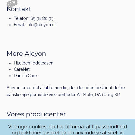
Kontakt
Telefon:
69 91 80 93
Email:
info@alcyon.dk
Mere Alcyon
Hjælpemiddelbasen
CareNet
Danish.Care
Alcyon er en del af
able nordic
, der desuden består af de tre
danske hjælpe­middel­virksomheder
AJ Stole
,
DARO
og
KR
.
Vores producenter
Linet
Vi bruger cookies, der har til formål at tilpasse indhold
Greiner
og funktioner baseret på din anvendelse af sitet. Vi