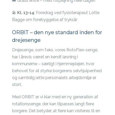
🎟️ Gratis entré – med forplejning hele dagen
🎤
Kl. 13-14
: Foredrag ved fysioterapeut Lotte
Bagge om forebyggelse af tryksår
ORBIT – den nye standard inden for
drejesenge
Drejesenge, som f.eks. vores RotoFlex-senge,
har i årevis været en kendt løsning i
kommunerne – særligt i hjemmeplejen, hvor
behovet for at styrke borgerens selvhjulpenhed
og samtidig lette personalets arbejdsmiljø er
stort.
Med ORBIT er vi klar med en ny generation af
rotationssenge, der kan tilpasses langt flere
borgere. Det betyder, at flere kan visiteres til en