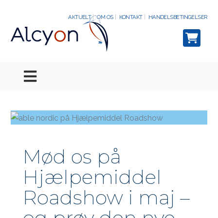
AKTUELT
OM OS
KONTAKT
HANDELSBETINGELSER
Mød os på
Hjælpemiddel
Roadshow i maj –
og prøv den nye