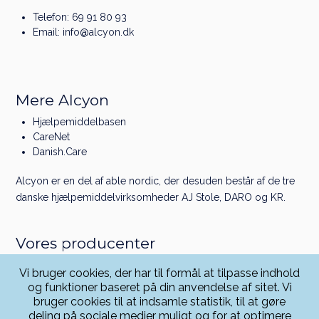
Telefon:
69 91 80 93
Email:
info@alcyon.dk
Mere Alcyon
Hjælpemiddelbasen
CareNet
Danish.Care
Alcyon er en del af
able nordic
, der desuden består af de tre
danske hjælpe­middel­virksomheder
AJ Stole
,
DARO
og
KR
.
Vores producenter
Linet
Vi bruger cookies, der har til formål at tilpasse indhold
Greiner
og funktioner baseret på din anvendelse af sitet. Vi
Physionova
bruger cookies til at indsamle statistik, til at gøre
Rollz
deling på sociale medier muligt og for at optimere