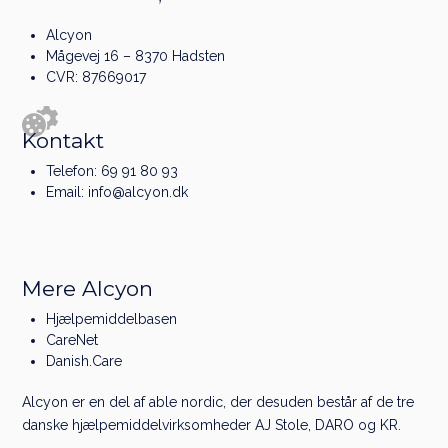
Alcyon
Mågevej 16 – 8370 Hadsten
CVR: 87669017
Kontakt
Telefon:
69 91 80 93
Email:
info@alcyon.dk
Mere Alcyon
Hjælpemiddelbasen
CareNet
Danish.Care
Alcyon er en del af
able nordic
, der desuden består af de tre
danske hjælpe­middel­virksomheder
AJ Stole
,
DARO
og
KR
.