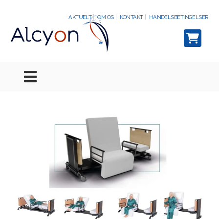
AKTUELT
OM OS
KONTAKT
HANDELSBETINGELSER