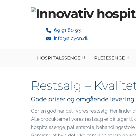
69 91 80 93
info@alcyon.dk
HOSPITALSSENGE
PLEJESENGE
Restsalg – Kvalite
Gode priser og omgående levering 
Gør en god handel i vores restsalg. Her finder d
Alle produkterne i vores restsalg er på lager t
hospitalssenge, patientstole, behandlingsstole, 
Bemærk, at hvis det ikke er muligt at vælge ønsk