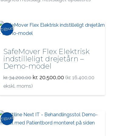
Tilbud!
SafeMover Flex Elektrisk
indstilleligt drejetårn –
Demo-model
Den
Den
kr.
20.500,00
kr.
34.200,00
(
kr.
16.400,00
oprindelige
aktuelle
pris
pris
ekskl. moms)
var:
er:
kr. 34.200,00.
kr. 20.500,00.
Tilbud!