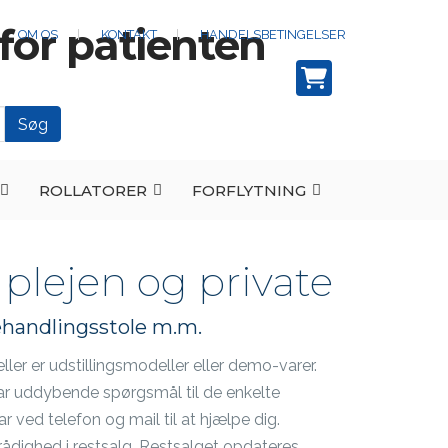
OM OS
KONTAKT
HANDELSBETINGELSER
ROLLATORER
FORFLYTNING
, plejen og private
ehandlingsstole m.m.
ller er udstillingsmodeller eller demo-varer.
 har uddybende spørgsmål til de enkelte
r ved telefon og mail til at hjælpe dig.
l rådighed i restsalg. Restsalget opdateres