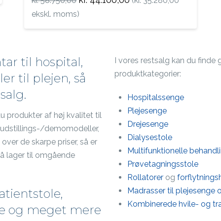
kr.
58.750,00
(
kr.
35.280,00
oprindelige
aktuelle
pris
pris
ekskl. moms)
var:
er:
kr. 58.750,00.
kr. 44.100,00.
ar til hospital,
I vores restsalg kan du finde 
produktkategorier:
er til plejen, så
salg.
Hospitalssenge
Plejesenge
 produkter af høj kvalitet til
Drejesenge
 udstillings-/demomodeller,
Dialysestole
over de skarpe priser, så er
Multifunktionelle behandl
 på lager til omgående
Prøvetagningsstole
Rollatorer
og
forflytning
Madrasser til plejesenge 
atientstole,
Kombinerede hvile- og tr
de og meget mere