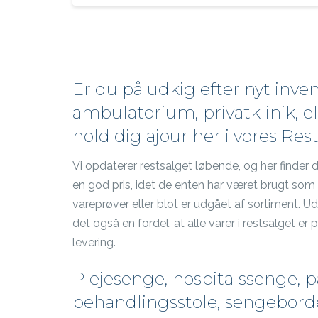
kr. 29.000,00.
kr. 19.500,00.
Er du på udkig efter nyt invent
ambulatorium, privatklinik, ell
hold dig ajour her i vores Rest
Vi opdaterer restsalget løbende, og her finder du
en god pris, idet de enten har været brugt som
vareprøver eller blot er udgået af sortiment. Ud 
det også en fordel, at alle varer i restsalget er
levering.
Plejesenge, hospitalssenge, p
behandlingsstole, sengebor