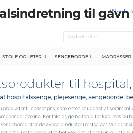
AKTUELT
Søg
STOLE OG LEJER
SENGEBORDE
MADRASSER
tsprodukter til hospital
af hospitalssenge, plejesenge, sengeborde, b
u produkter til nedsat pris, som enten er udgået af sortiment e
il omgående levering. Kontakt os gerne forud for køb, hvis du
sengeborde eller de øvrige produkter i restsalget. Vi sidder kla
et antal ud for produktet, betyder det, at der kun er 1 stk. ti