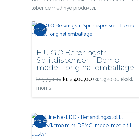
løbende med nye produkter.
Tilbud!
H.U.G.O Berøringsfri
Spritdispenser – Demo-
model i original emballage
Den
Den
kr.
2.400,00
kr.
3.750,00
(
kr.
1.920,00
ekskl.
oprindelige
aktuelle
pris
pris
moms)
var:
er:
kr. 3.750,00.
kr. 2.400,00.
Tilbud!