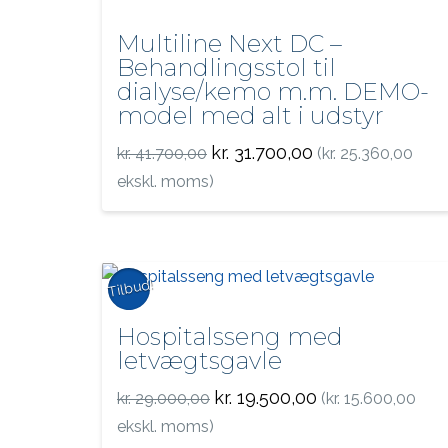
Multiline Next DC –
Behandlingsstol til
dialyse/kemo m.m. DEMO-
model med alt i udstyr
Den
Den
kr.
31.700,00
kr.
41.700,00
(
kr.
25.360,00
oprindelige
aktuelle
pris
pris
ekskl. moms)
var:
er:
kr. 41.700,00.
kr. 31.700,00.
Tilbud!
Hospitalsseng med
letvægtsgavle
Den
Den
kr.
19.500,00
kr.
29.000,00
(
kr.
15.600,00
oprindelige
aktuelle
pris
pris
ekskl. moms)
var:
er: