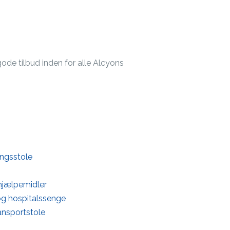
gode tilbud inden for alle Alcyons
ingsstole
shjælpemidler
og hospitalssenge
ansportstole