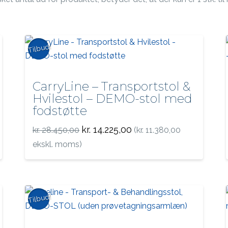
Tilbud!
CarryLine – Transportstol &
Hvilestol – DEMO-stol med
fodstøtte
Den
Den
kr.
14.225,00
kr.
28.450,00
(
kr.
11.380,00
oprindelige
aktuelle
pris
pris
ekskl. moms)
var:
er:
kr. 28.450,00.
kr. 14.225,00.
Tilbud!