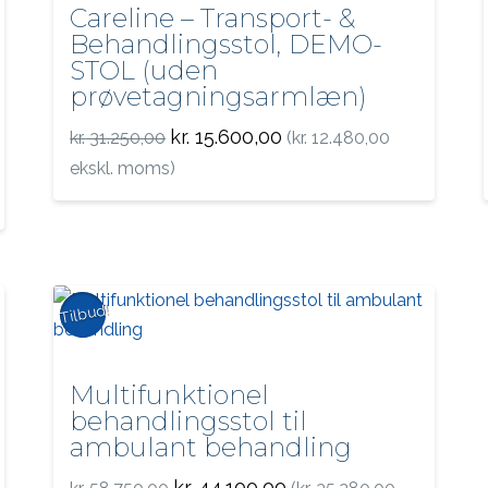
Careline – Transport- &
Behandlingsstol, DEMO-
STOL (uden
prøvetagningsarmlæn)
Den
Den
kr.
15.600,00
kr.
31.250,00
(
kr.
12.480,00
oprindelige
aktuelle
pris
pris
ekskl. moms)
var:
er:
kr. 31.250,00.
kr. 15.600,00.
Tilbud!
Multifunktionel
behandlingsstol til
ambulant behandling
Den
Den
kr.
44.100,00