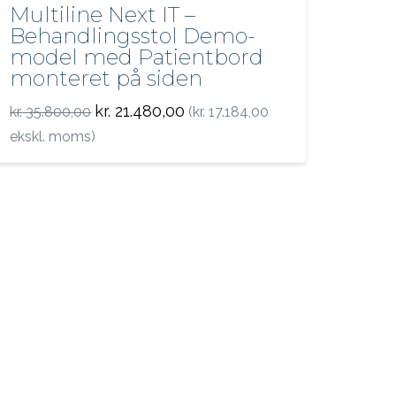
Multiline Next IT –
Behandlingsstol Demo-
model med Patientbord
monteret på siden
Den
Den
kr.
21.480,00
kr.
35.800,00
(
kr.
17.184,00
oprindelige
aktuelle
pris
pris
ekskl. moms)
var:
er:
kr. 35.800,00.
kr. 21.480,00.