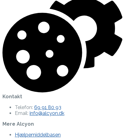
Kontakt
Telefon:
69 91 80 93
Email:
info@alcyon.dk
Mere Alcyon
Hjælpemiddelbasen