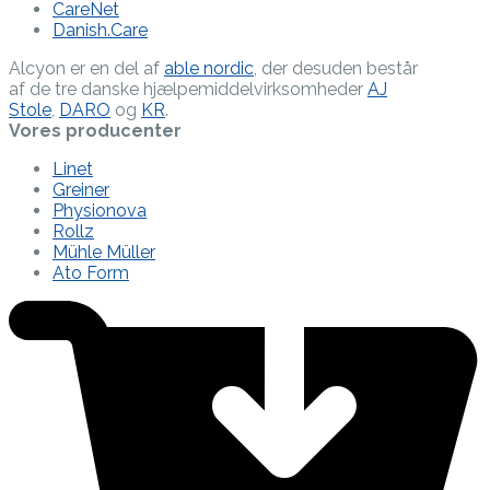
CareNet
Danish.Care
Alcyon er en del af
able nordic
, der desuden består
af de tre danske hjælpe­middel­virksomheder
AJ
Stole
,
DARO
og
KR
.
Vores producenter
Linet
Greiner
Physionova
Rollz
Mühle Müller
Ato Form