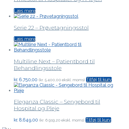
Læs mere
Serie 22 – Prøvetagningsstol
Læs mere
Multiline Next – Patientbord til
Behandlingsstole
kr.
6.750,00
Tilføj til kurv
(
kr.
5.400,00
ekskl. moms)
Eleganza Classic – Sengebord til
Hospital og Pleje
kr.
8.649,00
Tilføj til kurv
(
kr.
6.919,20
ekskl. moms)