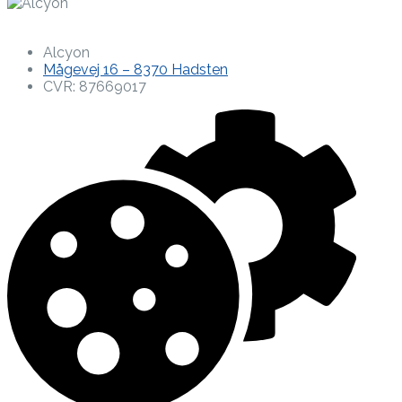
Alcyon
Mågevej 16 – 8370 Hadsten
CVR: 87669017