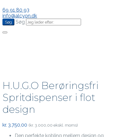
69 91 80 93
info@alcyon.dk
Søg
H.U.G.O Berøringsfri
Spritdispenser i flot
design
kr.
3.750,00
(
kr.
3.000,00
ekskl. moms)
Den perfekte kobling mellem design og