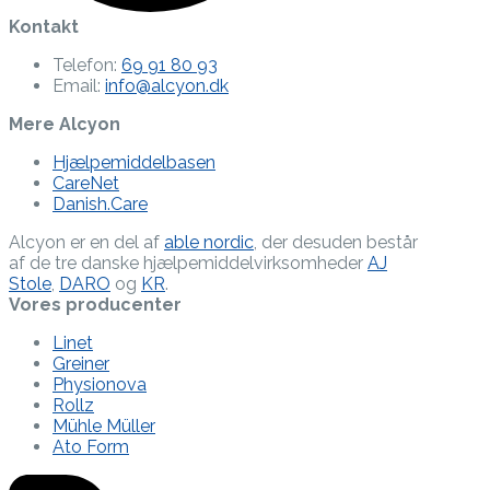
Kontakt
Telefon:
69 91 80 93
Email:
info@alcyon.dk
Mere Alcyon
Hjælpemiddelbasen
CareNet
Danish.Care
Alcyon er en del af
able nordic
, der desuden består
af de tre danske hjælpe­middel­virksomheder
AJ
Stole
,
DARO
og
KR
.
Vores producenter
Linet
Greiner
Physionova
Rollz
Mühle Müller
Ato Form