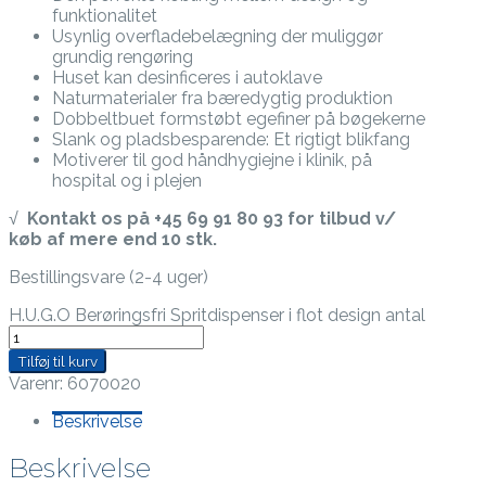
funktionalitet
Usynlig overfladebelægning der muliggør
grundig rengøring
Huset kan desinficeres i autoklave
Naturmaterialer fra bæredygtig produktion
Dobbeltbuet formstøbt egefiner på bøgekerne
Slank og pladsbesparende: Et rigtigt blikfang
Motiverer til god håndhygiejne i klinik, på
hospital og i plejen
√
Kontakt os på +45 69 91 80 93 for tilbud v/
køb af mere end 10 stk.
Bestillingsvare (2-4 uger)
H.U.G.O Berøringsfri Spritdispenser i flot design antal
Tilføj til kurv
Varenr:
6070020
Beskrivelse
Beskrivelse