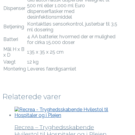
500 ml eller 1.000 ml Euro
Dispenser
dispenserflasker med
desinfektionsmiddel
Kontaktløs sensorkontrol, justerbar til 3,5
Betjening
ml dosering
4 AA batterier, hvormed der er mulighed
Batteri
for cirka 15.000 doser
Mål H x B
135 x 35 x 25 cm
x D
Vægt
12 kg
Montering
Leveres færdigsamlet
Relaterede varer
Recrea – Tryghedsskabende
Hvilestol til Hospitaler og i Plejen