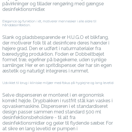
påvirkninger og tillader rengøring med gængse
desinfektionsmidler.
Elegance og funktion i ét, motiverer mennesker i alle aldre til
hånddesinfektion.
Slank og pladsbesparende er H.U.G.O et blikfang,
der motiverer folk til at desinficere deres hænder i
højere grad. Den er udført i naturmaterialer fra
bæredygtig produktion. Foden er Dobbeltbøjet
formet træ, egefiner på bøgekerne, uden synlige
samlinger. Her er en spritdispenser, der har sin egen
æstetik og naturligt integreres i rummet.
Udviklet til brug i kliniske miljøer med fokus på hygiejne og lang levetid
Selve dispenseren er monteret i en ergonomisk
korrekt højde. Drypbakken i rustfrit stål kan vaskes i
opvaskemaskine. Dispenseren i et standardiseret
design passer sammen med standard 500 ml
desinfektionsbeholdere - til alt fra
desinfektionsmidler og geler til flydende sæber. For
at sikre en lang levetid er pumpen i