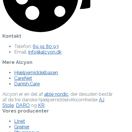
Kontakt
Telefon:
69 91 80 93
Email:
info@alcyon.dk
Mere Alcyon
Hjælpemiddelbasen
CareNet
Danish.Care
Alcyon er en del af
able nordic
, der desuden består
af de tre danske hjælpe­middel­virksomheder
AJ
Stole
,
DARO
og
KR
.
Vores producenter
Linet
Greiner