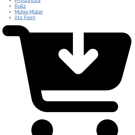
Physionova
Rollz
Mühle Müller
Ato Form