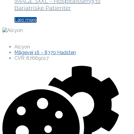
IMAGE 3XXL – Hospitalsseng til
Bariatriske Patienter
Læs mere
Alcyon
Mågevej 16 – 8370 Hadsten
CVR: 87669017