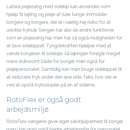
Latera plejeseng med sidekip kan anvendes som
hjælp til lejring og pleje af især tunge, immobile
borgere og borgere, der er i særlig høj risiko for at
udvikle tryksår. Sengen har alle de andre funktioner,
som en plejeseng har, men har så også muligheden for
at lave sidekippet. Tyngdekraften hjælper med at
vende borgeren til sideleje, så lejringen foregår meget
mere skånsomt både for borger, men også for
plejepersonalet. Samtidig kan man bruge sidekippet til
at reducere tryk under den ene side, f.eks. hvis der er
ved at opstå tryksskader på en af siderne.
RotoFlex er også godt
arbejdsmiljø
RotoFlex-sengene giver øget selvhjulpenhed til borger,
men i høj grad også bedre arbejdsmiljø for personalet,