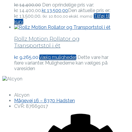
kr.
14.400,00
Den oprindelige pris var:
kr. 14.400,00.
kr.
13.500,00
Den aktuelle pris er:
kr. 13.500,00.
Tilføj til
(
kr.
10.800,00
ekskl. moms)
kurv
Rollz Motion Rollator og
Transportstol i ét
kr.
9.265,00
Vælg muligheder
Dette vare har
flere varianter. Mulighederne kan vælges på
varesiden
Alcyon
Mågevej 16 – 8370 Hadsten
CVR: 87669017