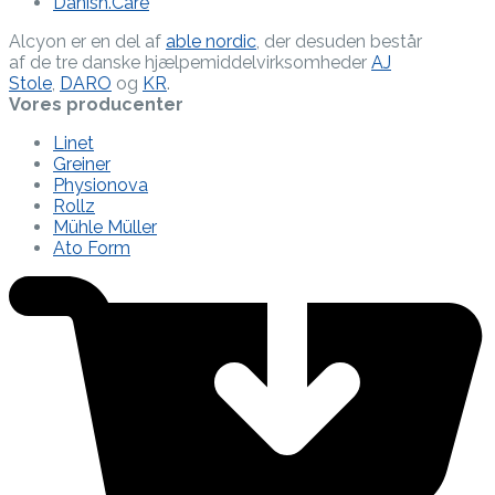
Danish.Care
Alcyon er en del af
able nordic
, der desuden består
af de tre danske hjælpe­middel­virksomheder
AJ
Stole
,
DARO
og
KR
.
Vores producenter
Linet
Greiner
Physionova
Rollz
Mühle Müller
Ato Form