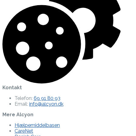
Kontakt
Telefon:
69 91 80 93
Email:
info@alcyon.dk
Mere Alcyon
Hjælpemiddelbasen
CareNet