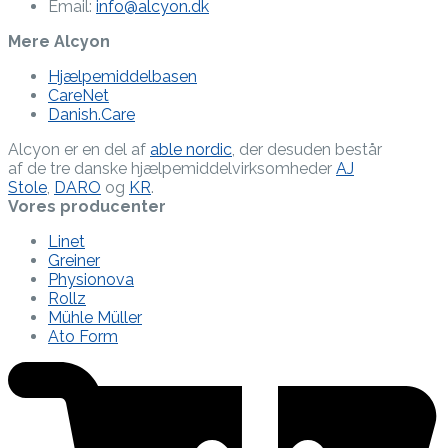
Email:
info@alcyon.dk
Mere Alcyon
Hjælpemiddelbasen
CareNet
Danish.Care
Alcyon er en del af
able nordic
, der desuden består
af de tre danske hjælpe­middel­virksomheder
AJ
Stole
,
DARO
og
KR
.
Vores producenter
Linet
Greiner
Physionova
Rollz
Mühle Müller
Ato Form