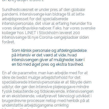
Sundhedsvæsnet er under pres af den globale
pandemi. Intensivsenge kan bidrage til at lette
arbejdspresset for det specialiserede
intensivpersonale, det viser al erfaring herunder fra
vores skandinaviske naboer. F.eks. har vores svenske
kolleger hos LINET i Stockholm leveret 200
intensivsenge til nye Corona-sengepladser siden
foråret.
Som klinisk personale og afdelingsledelse
på intensiv er det værd at vide, hvad
intensivsengen giver af muligheder, især i
en tid med øget pres og ekstra travlhed.
En af de parametre, man kan arbejde med for at
sikre de bedst mulige arbejdsforhold for det
specialiserede intensivpersonale er at tilbyde dem
udstyr, der gør den intensive plejeopgave mindre
fysisk belastende og tidskrævende. Intensivsengen
er en eksisterende, velafprøvet teknologi udviklet i
brugerdrevne processer netop med henblik på at
understøtte arbejdsgangene omkring