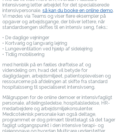
intensivseng letter arbejdet for det specialiserede
intensivpersonale,
så kan du booke en online demo
.
Vi mødes via Teams og viser flere eksempler på
opgaver og arbejdsgange, der bliver lettere, når
standardsengen skiftes til en intensiv seng, f.eks.:
• De daglige vejninger
• Kortvarig og langvarig lejring
• Lungeventilation ved hjælp af sidelejring
• Tidlig mobilisering
med henblik på en fælles drøftelse af, og
videndeling om, hvad det vil betyde for
dagligdagen, arbejdsmiljøet, patientoplevelsen og
ressourcerne på afdelingen at skifte fra standard
hospitalsseng til specialiseret intensivseng.
Målgruppen for de online demoer er intensivfagligt
personale, afdelingsledelse, hospitalsledelse, HR-
medarbejdere og arbejdsmiljøkonsulenter.
Medicoteknisk personale kan også deltage,
programmet er dog primært tilrettelagt så det tager
fagligt udgangspunkt i den intensive terapi- og
plejeopgave og hvordan Multicare understøtter