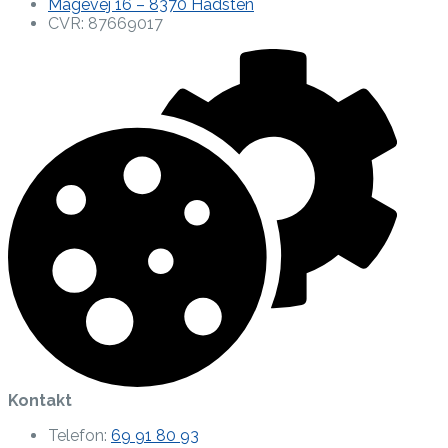
Mågevej 16 – 8370 Hadsten
CVR: 87669017
Kontakt
Telefon:
69 91 80 93