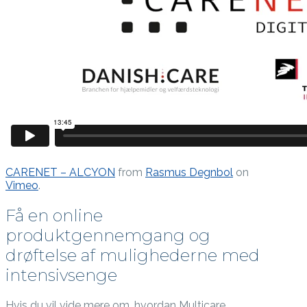
CARENET – ALCYON
from
Rasmus Degnbol
on
Vimeo
.
Få en online
produktgennemgang og
drøftelse af mulighederne med
intensivsenge
Hvis du vil vide mere om, hvordan Multicare