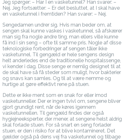
Jeg spørger: – Har I en vasketunnel? Han svarer: –
Nej. Jeg fortsætter: – Er det besluttet, at I skal have
en vasketunnel i fremtiden? Han svarer: – Nej.
Sengedamen undrer sig. Hvis man beder om, at
sengen skal kunne vaskes i vasketunnel, så afskærer
man sig fra nogle andre ting, man ellers ville kunne
få ind i sin seng – ofte til samme pris. Nogle af disse
teknologiske forbedringer af sengen tåler ikke
vasketunnel. Til gengæld er hele sengens design
helt anderledes end de traditionelle hospitalssenge,
vi kender i dag. Disse senge er nemlig designet til at
de skal have så få steder som muligt, hvor bakterier
og snavs kan samles. Og til at være nemme og
hurtige at gøre effektivt rene på stuen.
Dette er ikke ment som en snak for eller imod
vasketunneller. Der er ingen tvivl om, sengene bliver
gjort grundigt rent, når de køres igennem
vasketunnellen. Til gengæld findes der også
hygiejneeksperter, der mener, at sengene helst aldrig
skal forlade stuen. For så snart en seng forlader
stuen, er den i risiko for at blive kontamineret. Det
gælder også på dens vej fra vasketunnel og tilbage