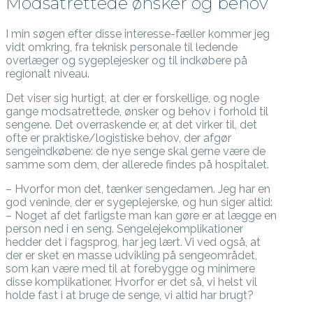
Modsatrettede ønsker og behov
I min søgen efter disse interesse-fæller kommer jeg
vidt omkring, fra teknisk personale til ledende
overlæger og sygeplejesker og til indkøbere på
regionalt niveau.
Det viser sig hurtigt, at der er forskellige, og nogle
gange modsatrettede, ønsker og behov i forhold til
sengene. Det overraskende er, at det virker til, det
ofte er praktiske/logistiske behov, der afgør
sengeindkøbene: de nye senge skal gerne være de
samme som dem, der allerede findes på hospitalet.
– Hvorfor mon det, tænker sengedamen. Jeg har en
god veninde, der er sygeplejerske, og hun siger altid:
– Noget af det farligste man kan gøre er at lægge en
person ned i en seng. Sengelejekomplikationer
hedder det i fagsprog, har jeg lært. Vi ved også, at
der er sket en masse udvikling på sengeområdet,
som kan være med til at forebygge og minimere
disse komplikationer. Hvorfor er det så, vi helst vil
holde fast i at bruge de senge, vi altid har brugt?