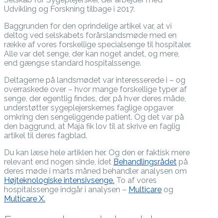
Udvikling og Forskning tilbage i 2017.
Baggrunden for den oprindelige artikel var, at vi
deltog ved selskabets forårslandsmøde med en
række af vores forskellige specialsenge til hospitaler.
Alle var det senge, der kan noget andet, og mere,
end gængse standard hospitalssenge.
Deltagerne på landsmødet var interesserede i – og
overraskede over – hvor mange forskellige typer af
senge, der egentlig findes, der, på hver deres måde,
understøtter sygeplejerskernes faglige opgaver
omkring den sengeliggende patient. Og det var på
den baggrund, at Maja fik lov til at skrive en faglig
artikel til deres fagblad.
Du kan læse hele artiklen her. Og den er faktisk mere
relevant end nogen sinde, idet
Behandlingsrådet
på
deres møde i marts måned behandler analysen om
Højteknologiske intensivsenge.
To af vores
hospitalssenge indgår i analysen –
Multicare
og
Multicare X.