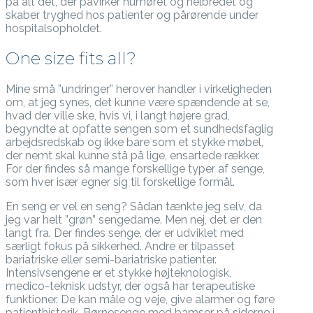
på alt det, der påvirker humøret og helbredet og
skaber tryghed hos patienter og pårørende under
hospitalsopholdet.
One size fits all?
Mine små ”undringer” herover handler i virkeligheden
om, at jeg synes, det kunne være spændende at se,
hvad der ville ske, hvis vi, i langt højere grad,
begyndte at opfatte sengen som et sundhedsfaglig
arbejdsredskab og ikke bare som et stykke møbel,
der nemt skal kunne stå på lige, ensartede rækker.
For der findes så mange forskellige typer af senge,
som hver især egner sig til forskellige formål.
En seng er vel en seng? Sådan tænkte jeg selv, da
jeg var helt ”grøn” sengedame. Men nej, det er den
langt fra. Der findes senge, der er udviklet med
særligt fokus på sikkerhed. Andre er tilpasset
bariatriske eller semi-bariatriske patienter.
Intensivsengene er et stykke højteknologisk,
medico-teknisk udstyr, der også har terapeutiske
funktioner. De kan måle og veje, give alarmer og føre
patienthistorik. Børnesenge med bamser på siderne i