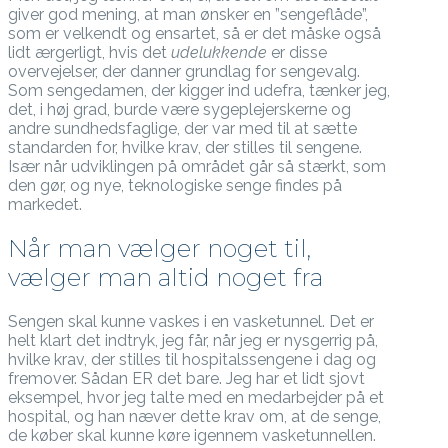
giver god mening, at man ønsker en ”sengeflåde”,
som er velkendt og ensartet, så er det måske også
lidt ærgerligt, hvis det
udelukkende
er disse
overvejelser, der danner grundlag for sengevalg.
Som sengedamen, der kigger ind udefra, tænker jeg,
det, i høj grad, burde være sygeplejerskerne og
andre sundhedsfaglige, der var med til at sætte
standarden for, hvilke krav, der stilles til sengene.
Især når udviklingen på området går så stærkt, som
den gør, og nye, teknologiske senge findes på
markedet.
Når man vælger noget til,
vælger man altid noget fra
Sengen skal kunne vaskes i en vasketunnel. Det er
helt klart det indtryk, jeg får, når jeg er nysgerrig på,
hvilke krav, der stilles til hospitalssengene i dag og
fremover. Sådan ER det bare. Jeg har et lidt sjovt
eksempel, hvor jeg talte med en medarbejder på et
hospital, og han næver dette krav om, at de senge,
de køber skal kunne køre igennem vasketunnellen.