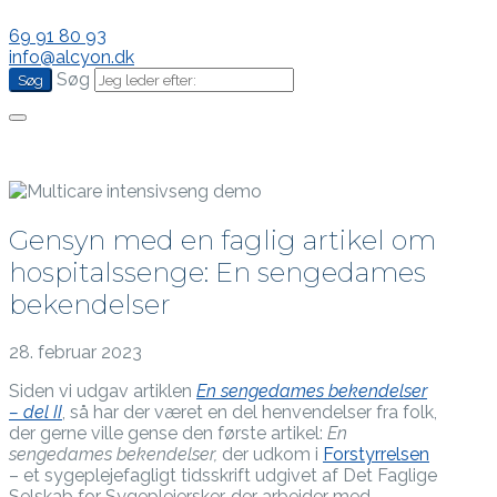
69 91 80 93
info@alcyon.dk
Søg
Gensyn med en faglig artikel om
hospitalssenge: En sengedames
bekendelser
28. februar 2023
Siden vi udgav artiklen
En sengedames bekendelser
– del II
, så har der været en del henvendelser fra folk,
der gerne ville gense den første artikel:
En
sengedames bekendelser,
der udkom i
Forstyrrelsen
– et sygeplejefagligt tidsskrift udgivet af Det Faglige
Selskab for Sygeplejersker, der arbejder med