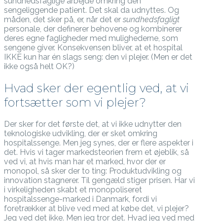
sundhedsfaglige arbejde omkring den
sengeliggende patient. Det skal da udnyttes. Og
måden, det sker på, er, når det er
sundhedsfagligt
personale, der definerer behovene og kombinerer
deres egne fagligheder med mulighederne, som
sengene giver. Konsekvensen bliver, at et hospital
IKKE kun har én slags seng: den vi plejer. (Men er det
ikke også helt OK?)
Hvad sker der egentlig ved, at vi
fortsætter som vi plejer?
Der sker for det første det, at vi ikke udnytter den
teknologiske udvikling, der er sket omkring
hospitalssenge. Men jeg synes, der er flere aspekter i
det. Hvis vi tager markedsteorien frem et øjeblik, så
ved vi, at hvis man har et marked, hvor der er
monopol, så sker der to ting: Produktudvikling og
innovation stagnerer. Til gengæld stiger prisen. Har vi
i virkeligheden skabt et monopoliseret
hospitalssenge-marked i Danmark, fordi vi
foretrækker at blive ved med at købe det, vi plejer?
Jeg ved det ikke. Men jeg tror det. Hvad jeg ved med