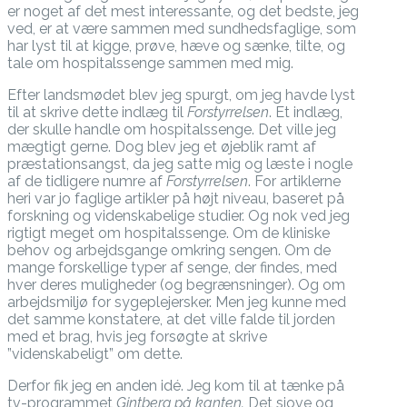
er noget af det mest interessante, og det bedste, jeg
ved, er at være sammen med sundhedsfaglige, som
har lyst til at kigge, prøve, hæve og sænke, tilte, og
tale om hospitalssenge sammen med mig.
Efter landsmødet blev jeg spurgt, om jeg havde lyst
til at skrive dette indlæg til
Forstyrrelsen
. Et indlæg,
der skulle handle om hospitalssenge. Det ville jeg
mægtigt gerne. Dog blev jeg et øjeblik ramt af
præstationsangst, da jeg satte mig og læste i nogle
af de tidligere numre af
Forstyrrelsen
. For artiklerne
heri var jo faglige artikler på højt niveau, baseret på
forskning og videnskabelige studier. Og nok ved jeg
rigtigt meget om hospitalssenge. Om de kliniske
behov og arbejdsgange omkring sengen. Om de
mange forskellige typer af senge, der findes, med
hver deres muligheder (og begrænsninger). Og om
arbejdsmiljø for sygeplejersker. Men jeg kunne med
det samme konstatere, at det ville falde til jorden
med et brag, hvis jeg forsøgte at skrive
”videnskabeligt” om dette.
Derfor fik jeg en anden idé. Jeg kom til at tænke på
tv-programmet
Gintberg på kanten.
Det sjove og