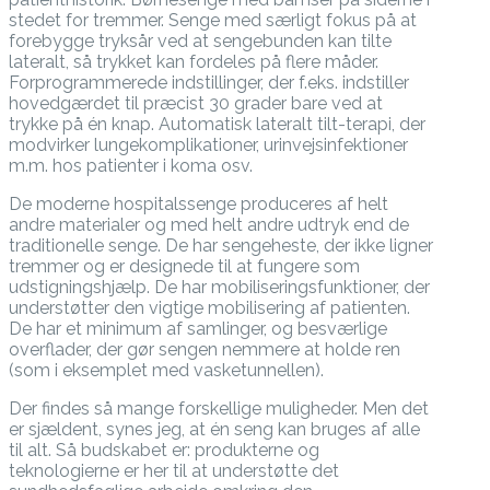
stedet for tremmer. Senge med særligt fokus på at
forebygge tryksår ved at sengebunden kan tilte
lateralt, så trykket kan fordeles på flere måder.
Forprogrammerede indstillinger, der f.eks. indstiller
hovedgærdet til præcist 30 grader bare ved at
trykke på én knap. Automatisk lateralt tilt-terapi, der
modvirker lungekomplikationer, urinvejsinfektioner
m.m. hos patienter i koma osv.
De moderne hospitalssenge produceres af helt
andre materialer og med helt andre udtryk end de
traditionelle senge. De har sengeheste, der ikke ligner
tremmer og er designede til at fungere som
udstigningshjælp. De har mobiliseringsfunktioner, der
understøtter den vigtige mobilisering af patienten.
De har et minimum af samlinger, og besværlige
overflader, der gør sengen nemmere at holde ren
(som i eksemplet med vasketunnellen).
Der findes så mange forskellige muligheder. Men det
er sjældent, synes jeg, at én seng kan bruges af alle
til alt. Så budskabet er: produkterne og
teknologierne er her til at understøtte det