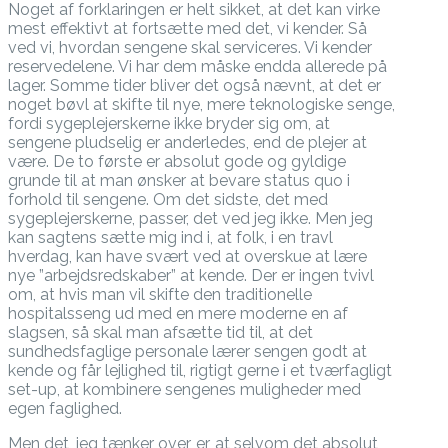
Noget af forklaringen er helt sikket, at det kan virke
mest effektivt at fortsætte med det, vi kender. Så
ved vi, hvordan sengene skal serviceres. Vi kender
reservedelene. Vi har dem måske endda allerede på
lager. Somme tider bliver det også nævnt, at det er
noget bøvl at skifte til nye, mere teknologiske senge,
fordi sygeplejerskerne ikke bryder sig om, at
sengene pludselig er anderledes, end de plejer at
være. De to første er absolut gode og gyldige
grunde til at man ønsker at bevare status quo i
forhold til sengene. Om det sidste, det med
sygeplejerskerne, passer, det ved jeg ikke. Men jeg
kan sagtens sætte mig ind i, at folk, i en travl
hverdag, kan have svært ved at overskue at lære
nye ”arbejdsredskaber” at kende. Der er ingen tvivl
om, at hvis man vil skifte den traditionelle
hospitalsseng ud med en mere moderne en af
slagsen, så skal man afsætte tid til, at det
sundhedsfaglige personale lærer sengen godt at
kende og får lejlighed til, rigtigt gerne i et tværfagligt
set-up, at kombinere sengenes muligheder med
egen faglighed.
Men det, jeg tænker over, er, at selvom det absolut