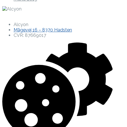
Alcyon
Mågevej 16 – 8370 Hadsten
CVR: 87669017