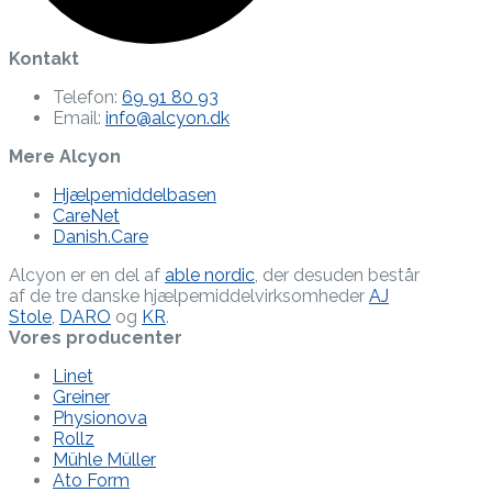
Kontakt
Telefon:
69 91 80 93
Email:
info@alcyon.dk
Mere Alcyon
Hjælpemiddelbasen
CareNet
Danish.Care
Alcyon er en del af
able nordic
, der desuden består
af de tre danske hjælpe­middel­virksomheder
AJ
Stole
,
DARO
og
KR
.
Vores producenter
Linet
Greiner
Physionova
Rollz
Mühle Müller
Ato Form