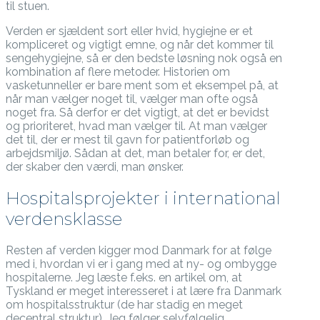
til stuen.
Verden er sjældent sort eller hvid, hygiejne er et
kompliceret og vigtigt emne, og når det kommer til
sengehygiejne, så er den bedste løsning nok også en
kombination af flere metoder. Historien om
vasketunneller er bare ment som et eksempel på, at
når man vælger noget til, vælger man ofte også
noget fra. Så derfor er det vigtigt, at det er bevidst
og prioriteret, hvad man vælger til. At man vælger
det til, der er mest til gavn for patientforløb og
arbejdsmiljø. Sådan at det, man betaler for, er det,
der skaber den værdi, man ønsker.
Hospitalsprojekter i international
verdensklasse
Resten af verden kigger mod Danmark for at følge
med i, hvordan vi er i gang med at ny- og ombygge
hospitalerne. Jeg læste f.eks. en artikel om, at
Tyskland er meget interesseret i at lære fra Danmark
om hospitalsstruktur (de har stadig en meget
decentral struktur). Jeg følger selvfølgelig