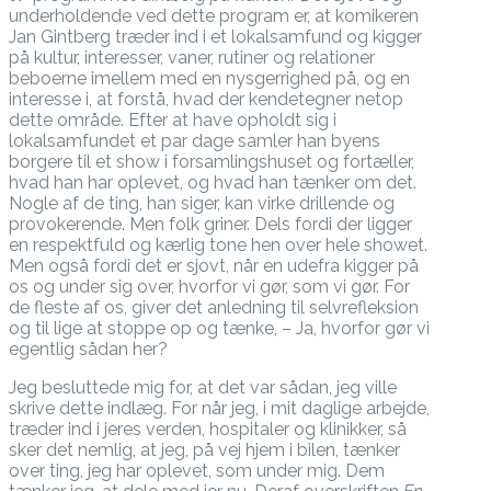
underholdende ved dette program er, at komikeren
Jan Gintberg træder ind i et lokalsamfund og kigger
på kultur, interesser, vaner, rutiner og relationer
beboerne imellem med en nysgerrighed på, og en
interesse i, at forstå, hvad der kendetegner netop
dette område. Efter at have opholdt sig i
lokalsamfundet et par dage samler han byens
borgere til et show i forsamlingshuset og fortæller,
hvad han har oplevet, og hvad han tænker om det.
Nogle af de ting, han siger, kan virke drillende og
provokerende. Men folk griner. Dels fordi der ligger
en respektfuld og kærlig tone hen over hele showet.
Men også fordi det er sjovt, når en udefra kigger på
os og under sig over, hvorfor vi gør, som vi gør. For
de fleste af os, giver det anledning til selvrefleksion
og til lige at stoppe op og tænke, – Ja, hvorfor gør vi
egentlig sådan her?
Jeg besluttede mig for, at det var sådan, jeg ville
skrive dette indlæg. For når jeg, i mit daglige arbejde,
træder ind i jeres verden, hospitaler og klinikker, så
sker det nemlig, at jeg, på vej hjem i bilen, tænker
over ting, jeg har oplevet, som under mig. Dem