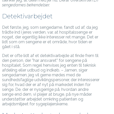
tænker jeg, at dele med jer nu. Deraf overskriften
En
sengedames bekendelser.
Detektivarbejdet
Det første, jeg, som sengedame, fandt ud af, da jeg
trådte ind i jeres verden, var, at hospitalssenge er
noget, der egentlig ikke interesser ret mange. Det er
lidt som om sengene er et område, hvor tiden er
gået i stå.
Det er ofte lidt af et detektivarbejde at finde frem til
den person, der ”har ansvaret” for sengene på
hospitalet. Som regel henvises jeg enten til teknisk
afdeling eller udbud og indkøb. – Jamen, siger
sengedamen, jeg vil gerne mødes med de
sundhedsfaglige udviklingspersoner, der interesserer
sig for, hvad der er af nyt på markedet inden for
senge. De, der er nysgerrige på, hvordan andre
senge end dem, vi plejer at bruge, på nye måder
understøtter arbejdet omkring patienten og
arbejdsmiljøet for sygeplejerskerne.