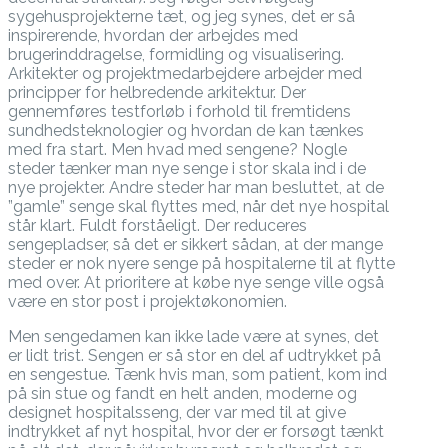
sygehusprojekterne tæt, og jeg synes, det er så
inspirerende, hvordan der arbejdes med
brugerinddragelse, formidling og visualisering.
Arkitekter og projektmedarbejdere arbejder med
principper for helbredende arkitektur. Der
gennemføres testforløb i forhold til fremtidens
sundhedsteknologier og hvordan de kan tænkes
med fra start. Men hvad med sengene? Nogle
steder tænker man nye senge i stor skala ind i de
nye projekter. Andre steder har man besluttet, at de
”gamle” senge skal flyttes med, når det nye hospital
står klart. Fuldt forståeligt. Der reduceres
sengepladser, så det er sikkert sådan, at der mange
steder er nok nyere senge på hospitalerne til at flytte
med over. At prioritere at købe nye senge ville også
være en stor post i projektøkonomien.
Men sengedamen kan ikke lade være at synes, det
er lidt trist. Sengen er så stor en del af udtrykket på
en sengestue. Tænk hvis man, som patient, kom ind
på sin stue og fandt en helt anden, moderne og
designet hospitalsseng, der var med til at give
indtrykket af nyt hospital, hvor der er forsøgt tænkt